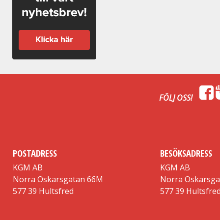
FÖLJ OSS!
POSTADRESS
BESÖKSADRESS
KGM AB
KGM AB
Norra Oskarsgatan 66M
Norra Oskarsg
577 39 Hultsfred
577 39 Hultsfre