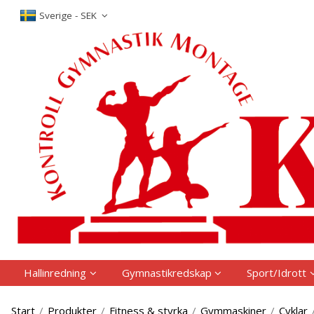
P
Sverige - SEK
Hallinredning
Gymnastikredskap
Sport/Idrott
Start
/
Produkter
/
Fitness & styrka
/
Gymmaskiner
/
Cyklar