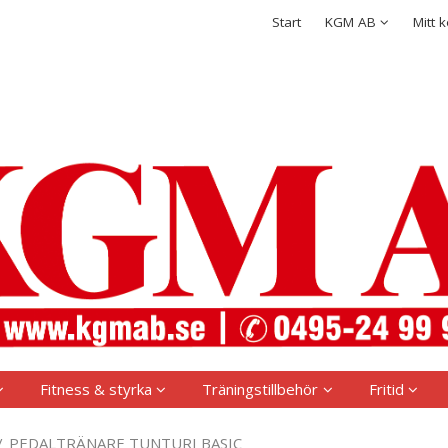
rodukten har lagts i din varukorg
Integritetspolicy
Start
KGM AB
Mitt 
Logga in
Användarnamn
*
Lösenord
*
Kom ihåg mig
Glömt ditt lösenord?
Skapa nytt konto
Fitness & styrka
Träningstillbehör
Fritid
/
PEDALTRÄNARE TUNTURI BASIC